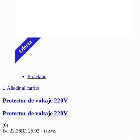
Oferta
Protektor
Añadir al carrito
Protector de voltaje 220V
Protector de voltaje 220V
(0)
El
El
B/.
22.26
B/.
25.92
+ ITBMS
precio
precio