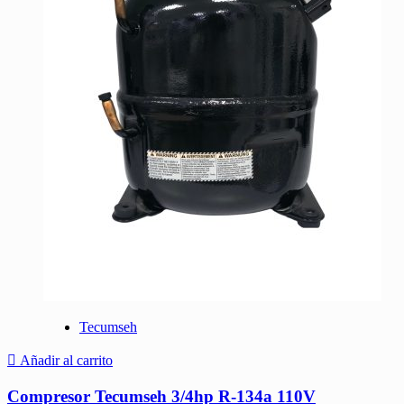
Tecumseh
Añadir al carrito
Compresor Tecumseh 3/4hp R-134a 110V