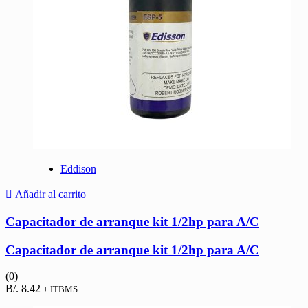
Eddison
Añadir al carrito
Capacitador de arranque kit 1/2hp para A/C
Capacitador de arranque kit 1/2hp para A/C
(0)
B/.
8.42
+ ITBMS