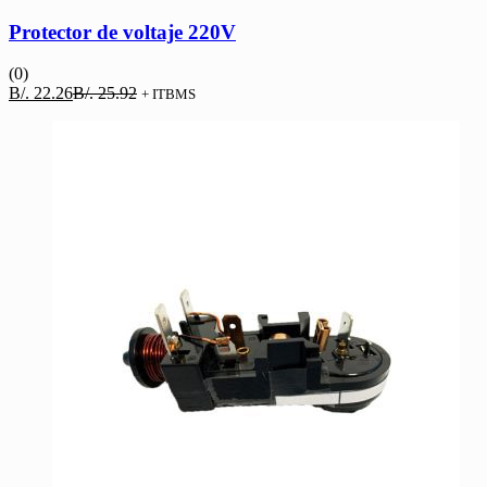
Protector de voltaje 220V
(0)
El
El
B/.
22.26
B/.
25.92
+ ITBMS
precio
precio
actual
original
es:
era:
B/. 22.26.
B/. 25.92.