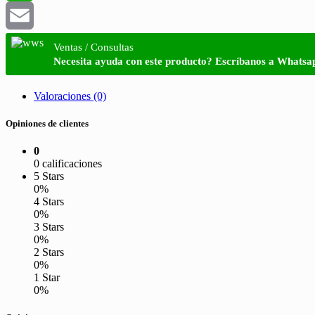
WhatsApp
Email
Ventas / Consultas
Necesita ayuda con este producto? Escríbanos a Whatsa
Valoraciones (0)
Opiniones de clientes
0
0 calificaciones
5 Stars
0%
4 Stars
0%
3 Stars
0%
2 Stars
0%
1 Star
0%