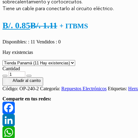
sobrecalentamiento y cortocircuitos. 

Tiene un cable para conectarlo al circuito eléctrico.
El
El
B/.
0.85
B/.
1.11
+ ITBMS
precio
precio
Disponibles: : 11
Vendidos : 0
actual
original
Hay existencias
es:
era:
B/. 0.85.
B/. 1.11.
Cantidad
Cantidad
Añadir al carrito
Código:
OP-240-2
Categoría:
Repuestos Electrónicos
Etiquetas:
Herr
Comparte en tus redes:
Facebook
LinkedIn