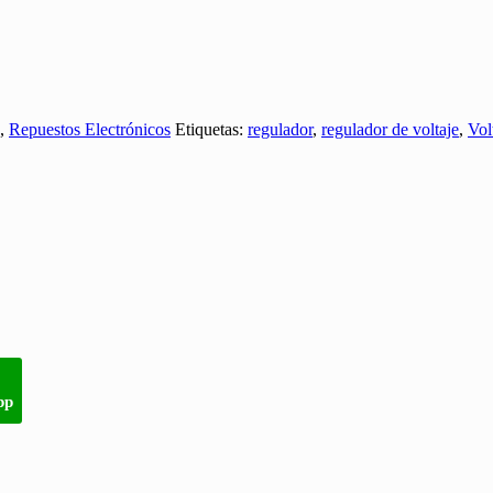
,
Repuestos Electrónicos
Etiquetas:
regulador
,
regulador de voltaje
,
Vol
pp