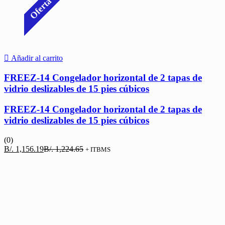
Oferta
Añadir al carrito
FREEZ-14 Congelador horizontal de 2 tapas de
vidrio deslizables de 15 pies cúbicos
FREEZ-14 Congelador horizontal de 2 tapas de
vidrio deslizables de 15 pies cúbicos
(0)
El
El
B/.
1,156.19
B/.
1,224.65
+ ITBMS
precio
precio
actual
original
es:
era:
B/. 1,156.19.
B/. 1,224.65.