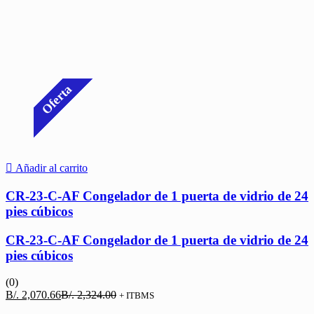
Oferta
Añadir al carrito
CR-23-C-AF Congelador de 1 puerta de vidrio de 24
pies cúbicos
CR-23-C-AF Congelador de 1 puerta de vidrio de 24
pies cúbicos
(0)
El
El
B/.
2,070.66
B/.
2,324.00
+ ITBMS
precio
precio