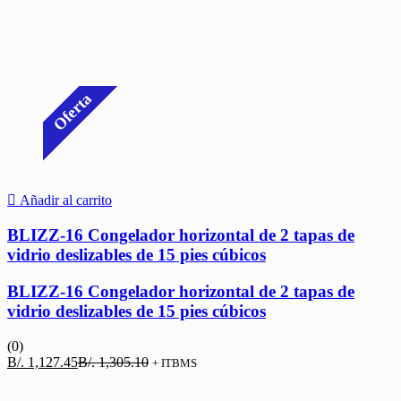
Oferta
Añadir al carrito
BLIZZ-16 Congelador horizontal de 2 tapas de
vidrio deslizables de 15 pies cúbicos
BLIZZ-16 Congelador horizontal de 2 tapas de
vidrio deslizables de 15 pies cúbicos
(0)
El
El
B/.
1,127.45
B/.
1,305.10
+ ITBMS
precio
precio
actual
original