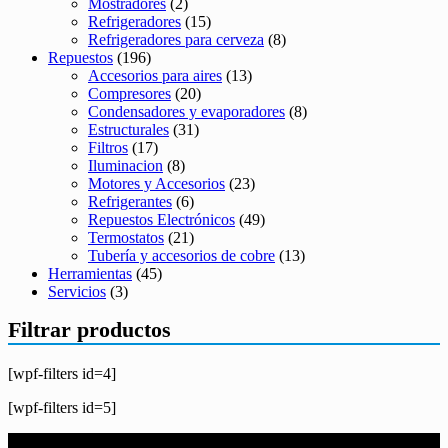
Mostradores
(2)
Refrigeradores
(15)
Refrigeradores para cerveza
(8)
Repuestos
(196)
Accesorios para aires
(13)
Compresores
(20)
Condensadores y evaporadores
(8)
Estructurales
(31)
Filtros
(17)
Iluminacion
(8)
Motores y Accesorios
(23)
Refrigerantes
(6)
Repuestos Electrónicos
(49)
Termostatos
(21)
Tubería y accesorios de cobre
(13)
Herramientas
(45)
Servicios
(3)
Filtrar productos
[wpf-filters id=4]
[wpf-filters id=5]