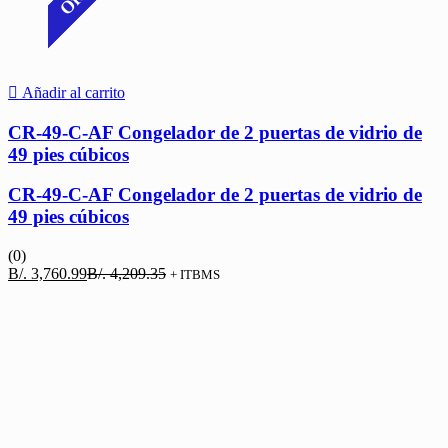
Añadir al carrito
CR-49-C-AF Congelador de 2 puertas de vidrio de
49 pies cúbicos
CR-49-C-AF Congelador de 2 puertas de vidrio de
49 pies cúbicos
(0)
El
El
B/.
3,760.99
B/.
4,209.35
+ ITBMS
precio
precio
actual
original
es:
era:
B/. 3,760.99.
B/. 4,209.35.