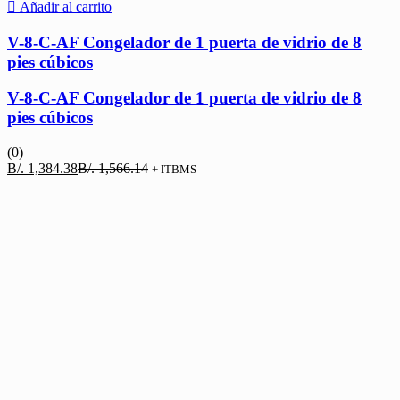
Añadir al carrito
V-8-C-AF Congelador de 1 puerta de vidrio de 8
pies cúbicos
V-8-C-AF Congelador de 1 puerta de vidrio de 8
pies cúbicos
(0)
El
El
B/.
1,384.38
B/.
1,566.14
+ ITBMS
precio
precio
actual
original
es:
era:
B/. 1,384.38.
B/. 1,566.14.