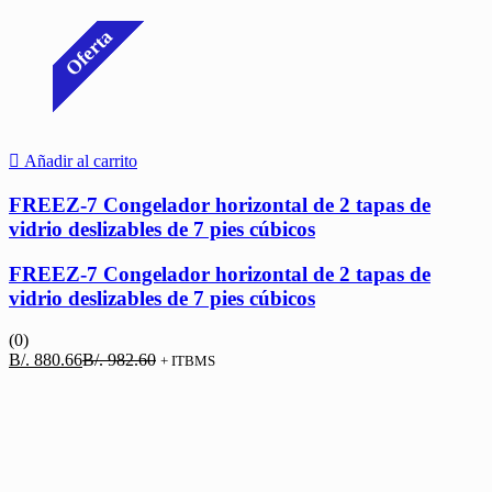
Oferta
Añadir al carrito
FREEZ-7 Congelador horizontal de 2 tapas de
vidrio deslizables de 7 pies cúbicos
FREEZ-7 Congelador horizontal de 2 tapas de
vidrio deslizables de 7 pies cúbicos
(0)
El
El
B/.
880.66
B/.
982.60
+ ITBMS
precio
precio
actual
original
es:
era:
B/. 880.66.
B/. 982.60.