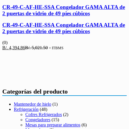
CR-49-C-AF-HE-SSA Congelador GAMA ALTA de
2 puertas de vidrio de 49 pies cúbicos
CR-49-C-AF-HE-SSA Congelador GAMA ALTA de
2 puertas de vidrio de 49 pies cúbicos
(0)
El
El
B/.
4,394.86
B/.
5,021.50
+ ITBMS
precio
precio
actual
original
es:
era:
B/. 4,394.86.
B/. 5,021.50.
Categorías del producto
Mantenedor de hielo
(1)
Refrigeración
(48)
Cofres Refrigerados
(2)
Congeladores
(15)
Mesas para preparar alimentos
(6)