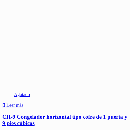
Agotado
Leer más
CH-9 Congelador horizontal tipo cofre de 1 puerta y
9 pies cúbicos