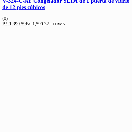
V-324-C-AF Congelador SLIM de 1 puerta de vidrio
de 12 pies cúbicos
(0)
El
El
B/.
1,399.59
B/.
1,599.32
+ ITBMS
precio
precio
actual
original
es:
era:
B/. 1,399.59.
B/. 1,599.32.