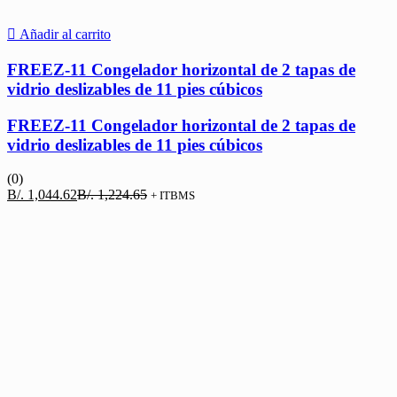
Añadir al carrito
FREEZ-11 Congelador horizontal de 2 tapas de
vidrio deslizables de 11 pies cúbicos
FREEZ-11 Congelador horizontal de 2 tapas de
vidrio deslizables de 11 pies cúbicos
(0)
El
El
B/.
1,044.62
B/.
1,224.65
+ ITBMS
precio
precio
actual
original
es:
era:
B/. 1,044.62.
B/. 1,224.65.