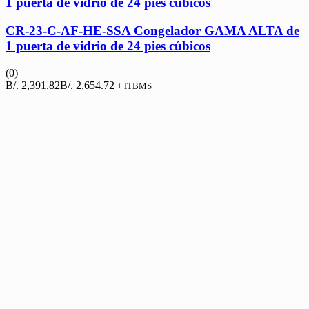
1 puerta de vidrio de 24 pies cúbicos
CR-23-C-AF-HE-SSA Congelador GAMA ALTA de
1 puerta de vidrio de 24 pies cúbicos
(0)
El
El
B/.
2,391.82
B/.
2,654.72
+ ITBMS
precio
precio
actual
original
es:
era:
B/. 2,391.82.
B/. 2,654.72.