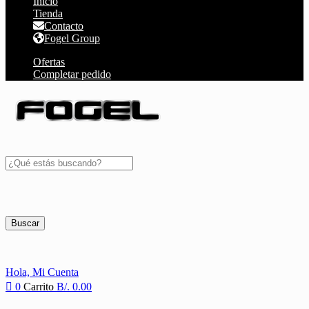
Inicio
Tienda
Contacto
Fogel Group
Ofertas
Completar pedido
Buscar
Hola,
Mi Cuenta
0
Carrito
B/.
0.00