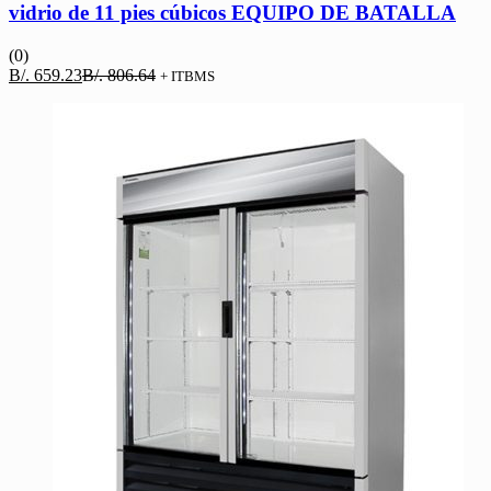
vidrio de 11 pies cúbicos EQUIPO DE BATALLA
(0)
El
El
B/.
659.23
B/.
806.64
+ ITBMS
precio
precio
actual
original
es:
era:
B/. 659.23.
B/. 806.64.