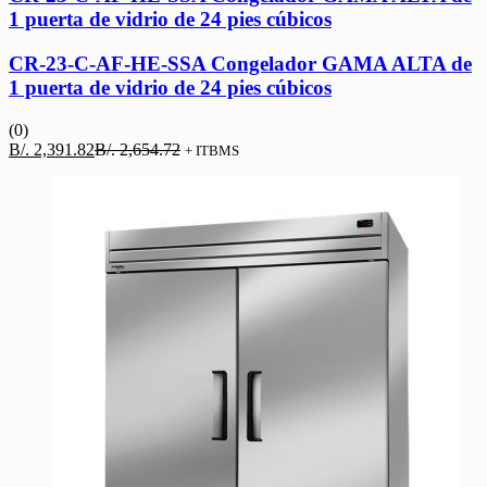
1 puerta de vidrio de 24 pies cúbicos
CR-23-C-AF-HE-SSA Congelador GAMA ALTA de
1 puerta de vidrio de 24 pies cúbicos
(0)
El
El
B/.
2,391.82
B/.
2,654.72
+ ITBMS
precio
precio
actual
original
es:
era:
B/. 2,391.82.
B/. 2,654.72.