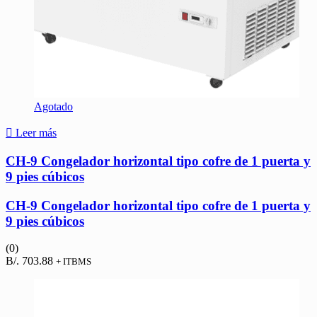
Agotado
Leer más
CH-9 Congelador horizontal tipo cofre de 1 puerta y
9 pies cúbicos
CH-9 Congelador horizontal tipo cofre de 1 puerta y
9 pies cúbicos
(0)
B/.
703.88
+ ITBMS