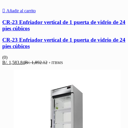
Añadir al carrito
CR-23 Enfriador vertical de 1 puerta de vidrio de 24
pies cúbicos
CR-23 Enfriador vertical de 1 puerta de vidrio de 24
pies cúbicos
(0)
El
El
B/.
1,583.84
B/.
1,892.12
+ ITBMS
precio
precio
actual
original
es:
era:
B/. 1,583.84.
B/. 1,892.12.