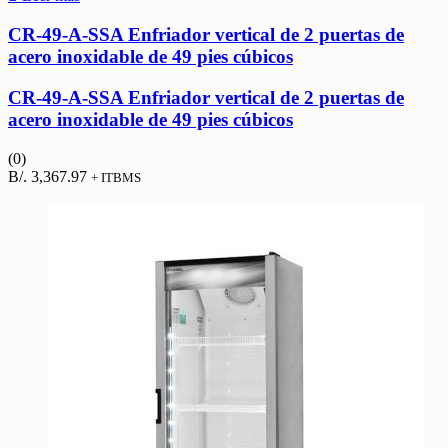
CR-49-A-SSA Enfriador vertical de 2 puertas de
acero inoxidable de 49 pies cúbicos
CR-49-A-SSA Enfriador vertical de 2 puertas de
acero inoxidable de 49 pies cúbicos
(0)
B/.
3,367.97
+ ITBMS