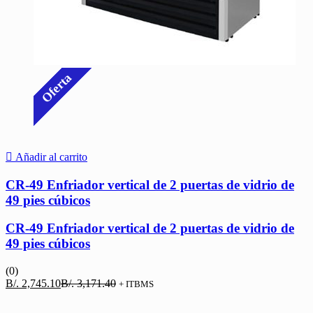
Oferta
Añadir al carrito
CR-49 Enfriador vertical de 2 puertas de vidrio de
49 pies cúbicos
CR-49 Enfriador vertical de 2 puertas de vidrio de
49 pies cúbicos
(0)
El
El
B/.
2,745.10
B/.
3,171.40
+ ITBMS
precio
precio
actual
original