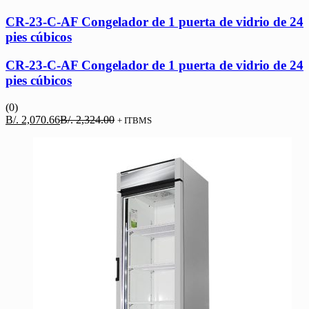
CR-23-C-AF Congelador de 1 puerta de vidrio de 24
pies cúbicos
CR-23-C-AF Congelador de 1 puerta de vidrio de 24
pies cúbicos
(0)
El
El
B/.
2,070.66
B/.
2,324.00
+ ITBMS
precio
precio
actual
original
es:
era:
B/. 2,070.66.
B/. 2,324.00.