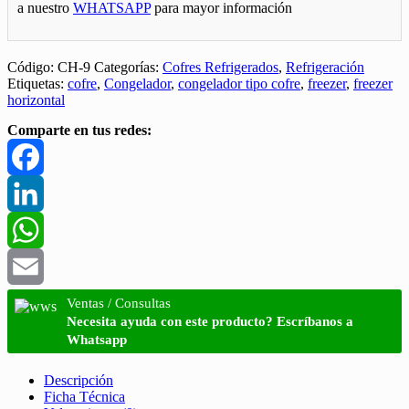
a nuestro
WHATSAPP
para mayor información
Código:
CH-9
Categorías:
Cofres Refrigerados
,
Refrigeración
Etiquetas:
cofre
,
Congelador
,
congelador tipo cofre
,
freezer
,
freezer
horizontal
Comparte en tus redes:
Facebook
LinkedIn
WhatsApp
Email
Ventas / Consultas
Necesita ayuda con este producto? Escríbanos a
Whatsapp
Descripción
Ficha Técnica