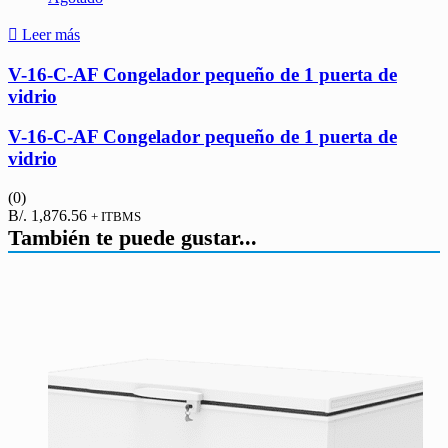
Leer más
V-16-C-AF Congelador pequeño de 1 puerta de
vidrio
V-16-C-AF Congelador pequeño de 1 puerta de
vidrio
(0)
B/.
1,876.56
+ ITBMS
También te puede gustar...