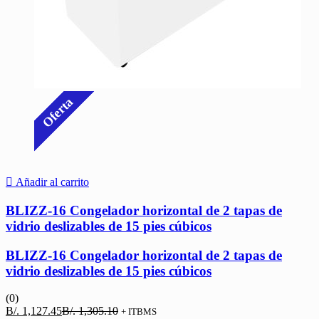
Oferta
Añadir al carrito
BLIZZ-16 Congelador horizontal de 2 tapas de
vidrio deslizables de 15 pies cúbicos
BLIZZ-16 Congelador horizontal de 2 tapas de
vidrio deslizables de 15 pies cúbicos
(0)
El
El
B/.
1,127.45
B/.
1,305.10
+ ITBMS