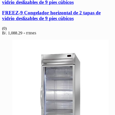
vidrio deslizables de 9 pies cúbicos
FREEZ-9 Congelador horizontal de 2 tapas de
vidrio deslizables de 9 pies cúbicos
(0)
B/.
1,088.29
+ ITBMS