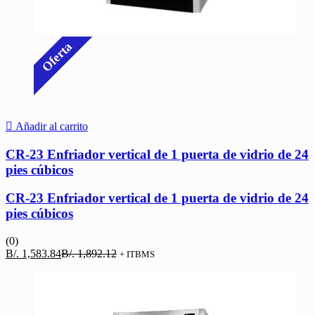
Oferta
Añadir al carrito
CR-23 Enfriador vertical de 1 puerta de vidrio de 24
pies cúbicos
CR-23 Enfriador vertical de 1 puerta de vidrio de 24
pies cúbicos
(0)
El
El
B/.
1,583.84
B/.
1,892.12
+ ITBMS
precio
precio
actual
original
es:
era:
B/. 1,583.84.
B/. 1,892.12.