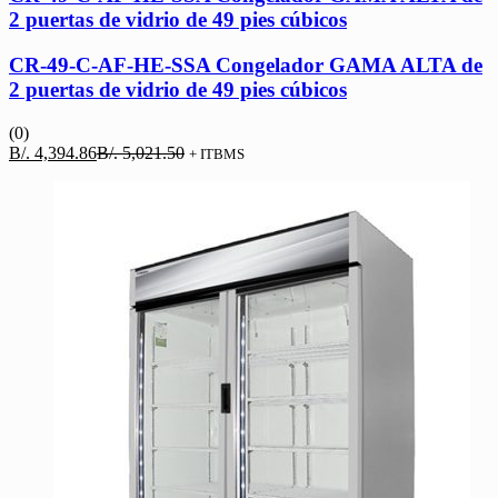
2 puertas de vidrio de 49 pies cúbicos
CR-49-C-AF-HE-SSA Congelador GAMA ALTA de
2 puertas de vidrio de 49 pies cúbicos
(0)
El
El
B/.
4,394.86
B/.
5,021.50
+ ITBMS
precio
precio
actual
original
es:
era:
B/. 4,394.86.
B/. 5,021.50.