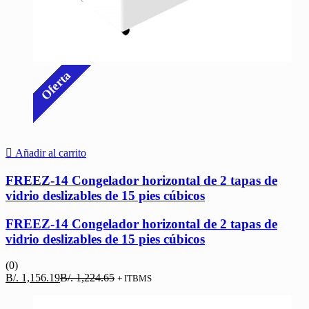
Oferta
Añadir al carrito
FREEZ-14 Congelador horizontal de 2 tapas de
vidrio deslizables de 15 pies cúbicos
FREEZ-14 Congelador horizontal de 2 tapas de
vidrio deslizables de 15 pies cúbicos
(0)
El
El
B/.
1,156.19
B/.
1,224.65
+ ITBMS
precio
precio
actual
original