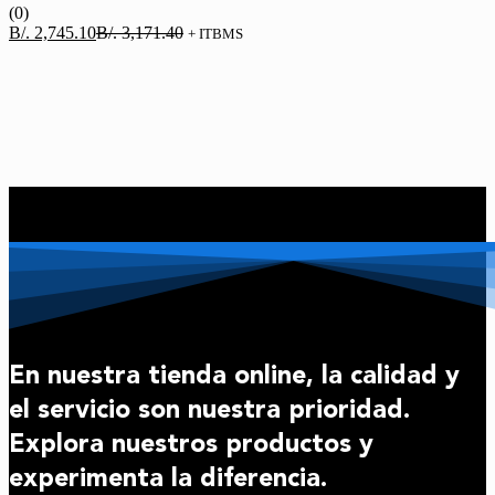
(0)
El
El
B/.
2,745.10
B/.
3,171.40
+ ITBMS
precio
precio
actual
original
es:
era:
B/. 2,745.10.
B/. 3,171.40.
En nuestra tienda online, la calidad y
el servicio son nuestra prioridad.
Explora nuestros productos y
experimenta la diferencia.