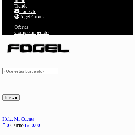
Inicio
Tienda
Contacto
Fogel Group
Ofertas
Completar pedido
Buscar
Hola,
Mi Cuenta
0
Carrito
B/.
0.00