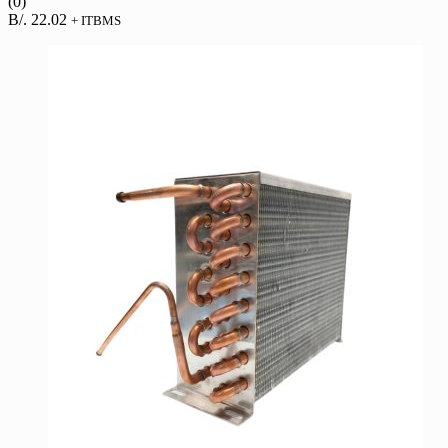
(0)
B/.
22.02
+ ITBMS