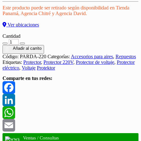
Este producto puede ser retirado según disponibilidad en Tienda
Panamá, Agencia Chitré y Agencia David.
Ver ubicaciones
Cantidad
Cantidad
Añadir al carrito
Código:
PARDA-220
Categorías:
Accesorios para aires
,
Repuestos
Etiquetas:
Protector
,
Protector 220V
,
Protector de voltaje
,
Protector
eléctrico
,
Voltaje
Protektor
Comparte en tus redes:
Facebook
LinkedIn
WhatsApp
Email
Ventas / Consultas