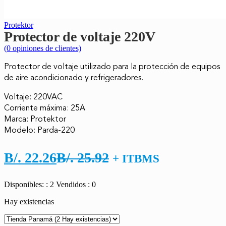
Protektor
Protector de voltaje 220V
(
0
opiniones de clientes)
Protector de voltaje utilizado para la protección de equipos
de aire acondicionado y refrigeradores.
Voltaje: 220VAC
Corriente máxima: 25A
Marca: Protektor
Modelo: Parda-220
El
El
B/.
22.26
B/.
25.92
+ ITBMS
precio
precio
Disponibles: : 2
Vendidos : 0
actual
original
Hay existencias
es:
era:
B/. 22.26.
B/. 25.92.