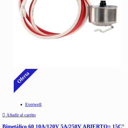
Oferta
Everwell
Añadir al carrito
Bimetálico 60 10A/120V 5A/250V ABIERTO= 15C°