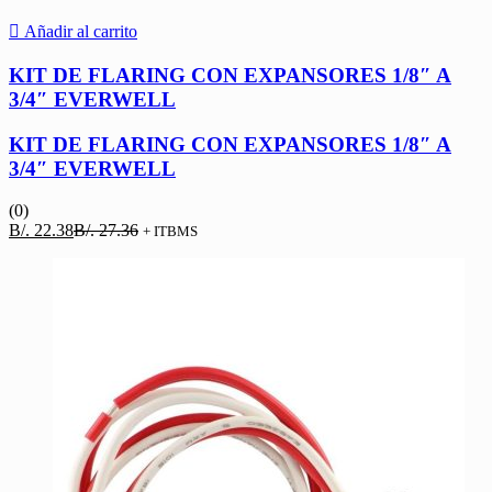
Añadir al carrito
KIT DE FLARING CON EXPANSORES 1/8″ A
3/4″ EVERWELL
KIT DE FLARING CON EXPANSORES 1/8″ A
3/4″ EVERWELL
(0)
El
El
B/.
22.38
B/.
27.36
+ ITBMS
precio
precio
actual
original
es:
era:
B/. 22.38.
B/. 27.36.