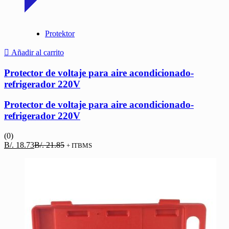
Protektor
Añadir al carrito
Protector de voltaje para aire acondicionado-
refrigerador 220V
Protector de voltaje para aire acondicionado-
refrigerador 220V
(0)
El
El
B/.
18.73
B/.
21.85
+ ITBMS
precio
precio
actual
original
es:
era:
B/. 18.73.
B/. 21.85.