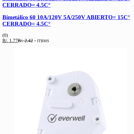
CERRADO= 4.5C°
Bimetálico 60 10A/120V 5A/250V ABIERTO= 15C°
CERRADO= 4.5C°
(0)
El
El
B/.
1.77
B/.
2.42
+ ITBMS
precio
precio
actual
original
es:
era:
B/. 1.77.
B/. 2.42.