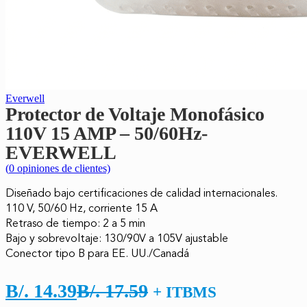
Everwell
Protector de Voltaje Monofásico
110V 15 AMP – 50/60Hz-
EVERWELL
(
0
opiniones de clientes)
Diseñado bajo certificaciones de calidad internacionales.
110 V, 50/60 Hz, corriente 15 A
Retraso de tiempo: 2 a 5 min
Bajo y sobrevoltaje: 130/90V a 105V ajustable
Conector tipo B para EE. UU./Canadá
El
El
B/.
14.39
B/.
17.59
+ ITBMS