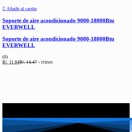
Añadir al carrito
Soporte de aire acondicionado 9000-18000Btu
EVERWELL
Soporte de aire acondicionado 9000-18000Btu
EVERWELL
(0)
El
El
B/.
11.84
B/.
14.47
+ ITBMS
precio
precio
actual
original
es:
era:
B/. 11.84.
B/. 14.47.