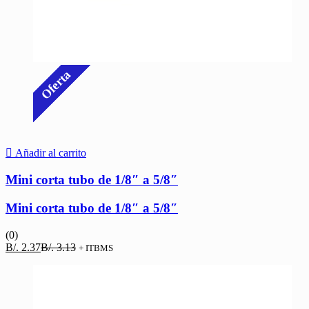
Oferta
Añadir al carrito
Mini corta tubo de 1/8″ a 5/8″
Mini corta tubo de 1/8″ a 5/8″
(0)
El
El
B/.
2.37
B/.
3.13
+ ITBMS
precio
precio
actual
original
es:
era:
B/. 2.37.
B/. 3.13.