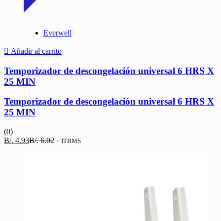
Everwell
Añadir al carrito
Temporizador de descongelación universal 6 HRS X
25 MIN
Temporizador de descongelación universal 6 HRS X
25 MIN
(0)
El
El
B/.
4.93
B/.
6.02
+ ITBMS
precio
precio
actual
original
es:
era:
B/. 4.93.
B/. 6.02.