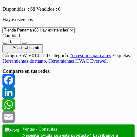
precio
precio
Disponibles: : 68
Vendidos : 0
actual
original
Hay existencias
es:
era:
B/. 14.39.
B/. 17.59.
Cantidad
Cantidad
Añadir al carrito
Código:
EW-V010-120
Categoría:
Accesorios para aires
Etiquetas:
Herramientas de mano
,
Herramientas HVAC
Everwell
Comparte en tus redes:
Facebook
LinkedIn
WhatsApp
Email
Ventas / Consultas
Necesita ayuda con este producto? Escríbanos a