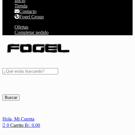
Inicio
Tienda
Contacto
Fogel Group
Ofertas
Completar pedido
Buscar
Hola,
Mi Cuenta
0
Carrito
B/.
0.00