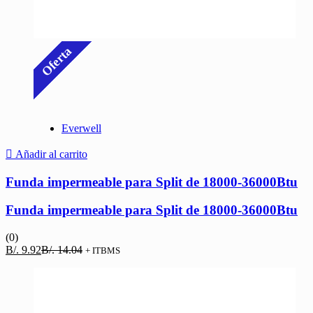
Oferta
Everwell
Añadir al carrito
Funda impermeable para Split de 18000-36000Btu
Funda impermeable para Split de 18000-36000Btu
(0)
El
El
B/.
9.92
B/.
14.04
+ ITBMS
precio
precio
actual
original
es:
era:
B/. 9.92.
B/. 14.04.