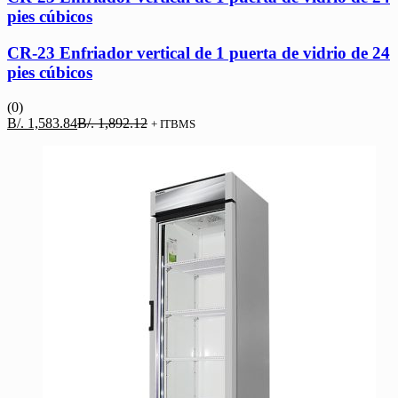
pies cúbicos
CR-23 Enfriador vertical de 1 puerta de vidrio de 24
pies cúbicos
(0)
El
El
B/.
1,583.84
B/.
1,892.12
+ ITBMS
precio
precio
actual
original
es:
era:
B/. 1,583.84.
B/. 1,892.12.