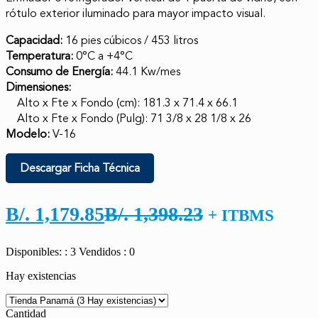
rótulo exterior iluminado para mayor impacto visual.
Capacidad:
16 pies cúbicos / 453 litros
Temperatura:
0°C a +4°C
Consumo de Energía:
44.1 Kw/mes
Dimensiones:
Alto x Fte x Fondo (cm): 181.3 x 71.4 x 66.1
Alto x Fte x Fondo (Pulg): 71 3/8 x 28 1/8 x 26
Modelo:
V-16
Descargar Ficha Técnica
El
El
B/.
1,179.85
B/.
1,398.23
+ ITBMS
precio
precio
Disponibles: : 3
Vendidos : 0
actual
original
Hay existencias
es:
era:
B/. 1,179.85.
B/. 1,398.23.
Cantidad
Cantidad