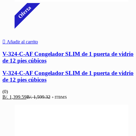
Oferta
Añadir al carrito
V-324-C-AF Congelador SLIM de 1 puerta de vidrio
de 12 pies cúbicos
V-324-C-AF Congelador SLIM de 1 puerta de vidrio
de 12 pies cúbicos
(0)
El
El
B/.
1,399.59
B/.
1,599.32
+ ITBMS
precio
precio
actual
original
es:
era:
B/. 1,399.59.
B/. 1,599.32.