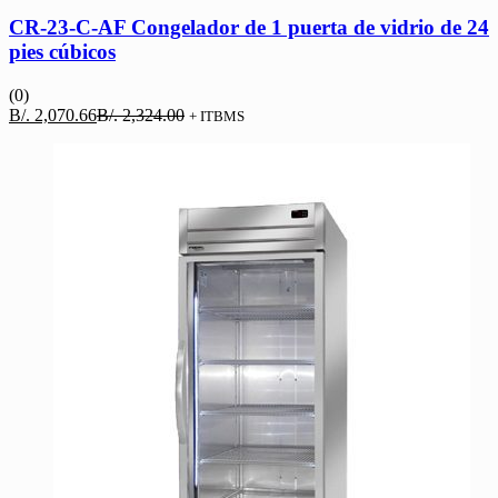
CR-23-C-AF Congelador de 1 puerta de vidrio de 24
pies cúbicos
(0)
El
El
B/.
2,070.66
B/.
2,324.00
+ ITBMS
precio
precio
actual
original
es:
era:
B/. 2,070.66.
B/. 2,324.00.