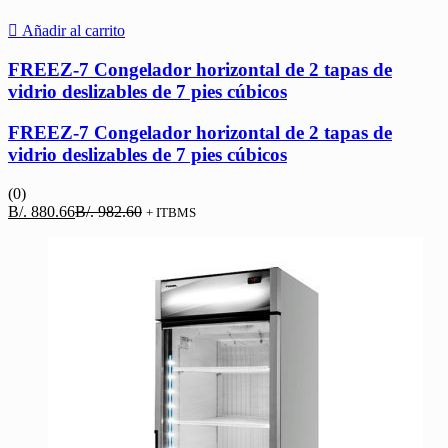
Añadir al carrito
FREEZ-7 Congelador horizontal de 2 tapas de
vidrio deslizables de 7 pies cúbicos
FREEZ-7 Congelador horizontal de 2 tapas de
vidrio deslizables de 7 pies cúbicos
(0)
El
El
B/.
880.66
B/.
982.60
+ ITBMS
precio
precio
actual
original
es:
era:
B/. 880.66.
B/. 982.60.