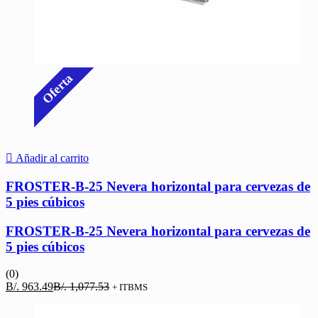
Oferta
Añadir al carrito
FROSTER-B-25 Nevera horizontal para cervezas de
5 pies cúbicos
FROSTER-B-25 Nevera horizontal para cervezas de
5 pies cúbicos
(0)
El
El
B/.
963.49
B/.
1,077.53
+ ITBMS
precio
precio
actual
original