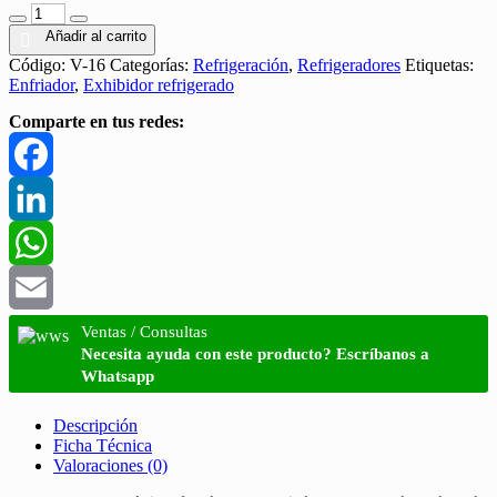
Añadir al carrito
Código:
V-16
Categorías:
Refrigeración
,
Refrigeradores
Etiquetas:
Enfriador
,
Exhibidor refrigerado
Comparte en tus redes:
Facebook
LinkedIn
WhatsApp
Email
Ventas / Consultas
Necesita ayuda con este producto? Escríbanos a
Whatsapp
Descripción
Ficha Técnica
Valoraciones (0)