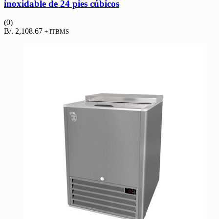
inoxidable de 24 pies cúbicos
(0)
B/.
2,108.67
+ ITBMS