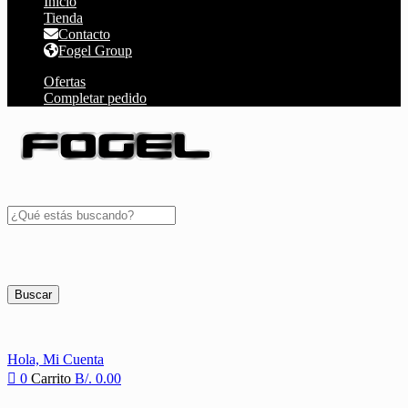
Inicio
Tienda
Contacto
Fogel Group
Ofertas
Completar pedido
Buscar
Hola,
Mi Cuenta
0
Carrito
B/.
0.00