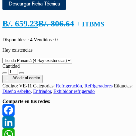
Descargar Ficha Técnica
El
El
B/.
659.23
B/.
806.64
+ ITBMS
precio
precio
Disponibles: : 4
Vendidos : 0
actual
original
Hay existencias
es:
era:
B/. 659.23.
B/. 806.64.
Cantidad
Cantidad
Añadir al carrito
Código:
VE-11
Categorías:
Refrigeración
,
Refrigeradores
Etiquetas:
Diseño esbelto
,
Enfriador
,
Exhibidor refrigerado
Comparte en tus redes:
Facebook
LinkedIn