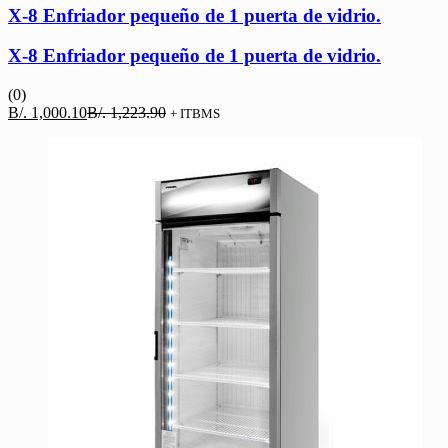
X-8 Enfriador pequeño de 1 puerta de vidrio.
X-8 Enfriador pequeño de 1 puerta de vidrio.
(0)
El
El
B/.
1,000.10
B/.
1,223.90
+ ITBMS
precio
precio
actual
original
es:
era:
B/. 1,000.10.
B/. 1,223.90.