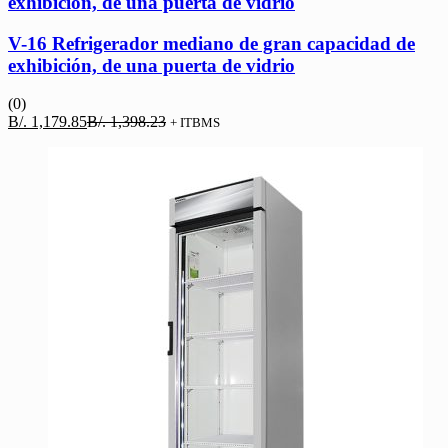
exhibición, de una puerta de vidrio
V-16 Refrigerador mediano de gran capacidad de
exhibición, de una puerta de vidrio
(0)
El
El
B/.
1,179.85
B/.
1,398.23
+ ITBMS
precio
precio
actual
original
es:
era:
B/. 1,179.85.
B/. 1,398.23.