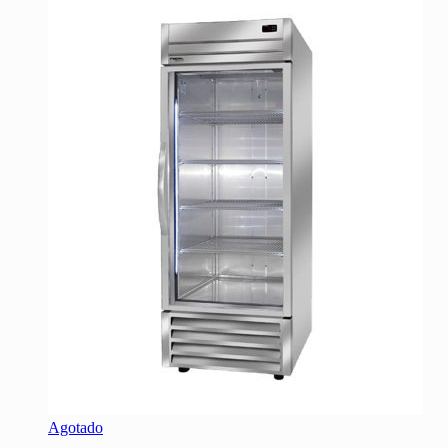
B/. 3,859.03.
B/. 4,486.52.
Agotado