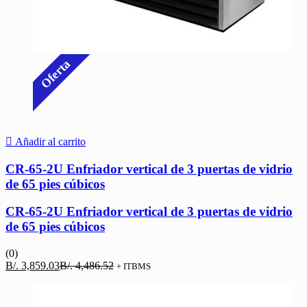
Oferta
Añadir al carrito
CR-65-2U Enfriador vertical de 3 puertas de vidrio
de 65 pies cúbicos
CR-65-2U Enfriador vertical de 3 puertas de vidrio
de 65 pies cúbicos
(0)
El
El
B/.
3,859.03
B/.
4,486.52
+ ITBMS
precio
precio
actual
original
es:
era: