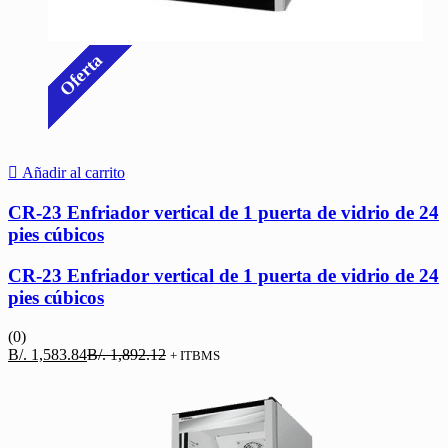
Oferta
Añadir al carrito
CR-23 Enfriador vertical de 1 puerta de vidrio de 24
pies cúbicos
CR-23 Enfriador vertical de 1 puerta de vidrio de 24
pies cúbicos
(0)
El
El
B/.
1,583.84
B/.
1,892.12
+ ITBMS
precio
precio
actual
original
es:
era:
B/. 1,583.84.
B/. 1,892.12.