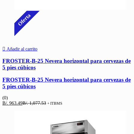
Oferta
Añadir al carrito
FROSTER-B-25 Nevera horizontal para cervezas de
5 pies cúbicos
FROSTER-B-25 Nevera horizontal para cervezas de
5 pies cúbicos
(0)
El
El
B/.
963.49
B/.
1,077.53
+ ITBMS
precio
precio
actual
original
es:
era:
B/. 963.49.
B/. 1,077.53.