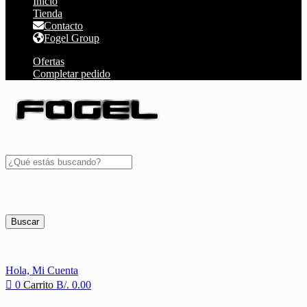
Inicio
Tienda
Contacto
Fogel Group
Ofertas
Completar pedido
Buscar
Hola,
Mi Cuenta
0
Carrito
B/.
0.00