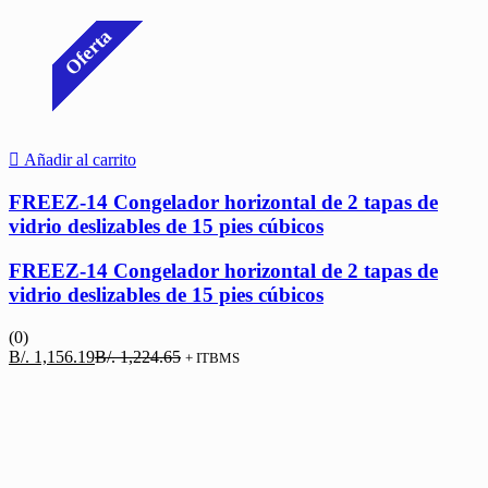
Oferta
Añadir al carrito
FREEZ-14 Congelador horizontal de 2 tapas de
vidrio deslizables de 15 pies cúbicos
FREEZ-14 Congelador horizontal de 2 tapas de
vidrio deslizables de 15 pies cúbicos
(0)
El
El
B/.
1,156.19
B/.
1,224.65
+ ITBMS
precio
precio
actual
original
es:
era:
B/. 1,156.19.
B/. 1,224.65.