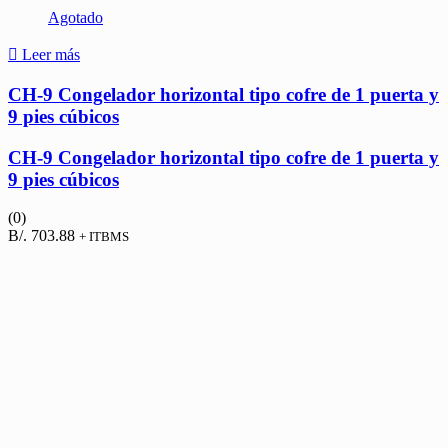
Agotado
Leer más
CH-9 Congelador horizontal tipo cofre de 1 puerta y
9 pies cúbicos
CH-9 Congelador horizontal tipo cofre de 1 puerta y
9 pies cúbicos
(0)
B/.
703.88
+ ITBMS