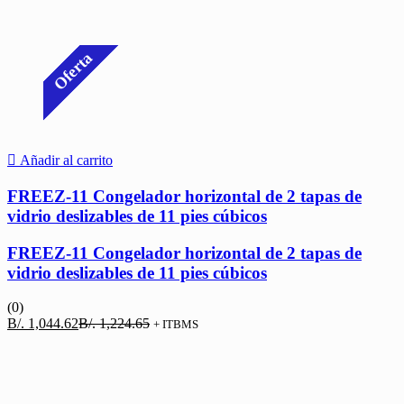
Oferta
Añadir al carrito
FREEZ-11 Congelador horizontal de 2 tapas de
vidrio deslizables de 11 pies cúbicos
FREEZ-11 Congelador horizontal de 2 tapas de
vidrio deslizables de 11 pies cúbicos
(0)
El
El
B/.
1,044.62
B/.
1,224.65
+ ITBMS
precio
precio
actual
original
es:
era:
B/. 1,044.62.
B/. 1,224.65.