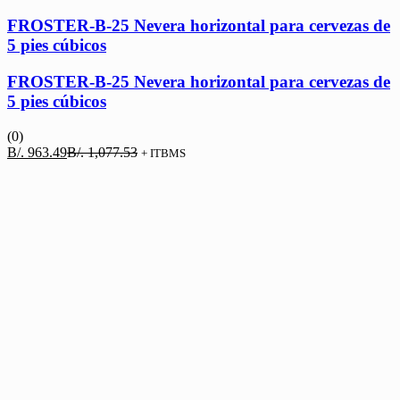
FROSTER-B-25 Nevera horizontal para cervezas de
5 pies cúbicos
FROSTER-B-25 Nevera horizontal para cervezas de
5 pies cúbicos
(0)
El
El
B/.
963.49
B/.
1,077.53
+ ITBMS
precio
precio
actual
original
es:
era:
B/. 963.49.
B/. 1,077.53.