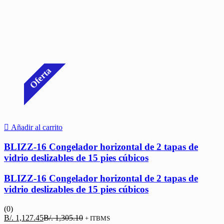
Oferta
Añadir al carrito
BLIZZ-16 Congelador horizontal de 2 tapas de
vidrio deslizables de 15 pies cúbicos
BLIZZ-16 Congelador horizontal de 2 tapas de
vidrio deslizables de 15 pies cúbicos
(0)
El
El
B/.
1,127.45
B/.
1,305.10
+ ITBMS