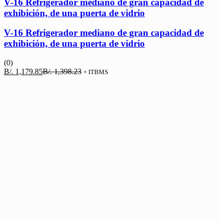
V-16 Refrigerador mediano de gran capacidad de
exhibición, de una puerta de vidrio
V-16 Refrigerador mediano de gran capacidad de
exhibición, de una puerta de vidrio
(0)
El
El
B/.
1,179.85
B/.
1,398.23
+ ITBMS
precio
precio
actual
original
es:
era:
B/. 1,179.85.
B/. 1,398.23.