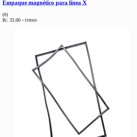
Empaque magnético para línea X
(0)
B/.
35.00
+ ITBMS